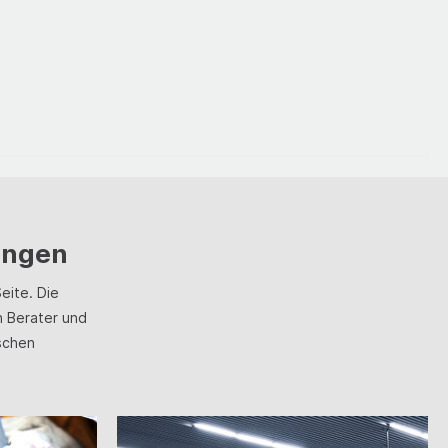
tungen
eite. Die
 Berater und
schen