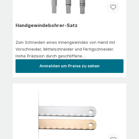
RechtsspiraleHSSE-Co5: geschliffene Ausführung für
Stähle bis 1.000 N/mm² FestigkeitAnwendung/EinsatzIn
der Hauptanwendung:&nbsp;Stahl &lt;1000 N/mm² |
Handgewindebohrer-Satz
rostfreier Stahl | MessingIn der Nebenanwendung:
Aluminium | Bronze | Kunststoffe | Gusseisen
Zum Schneiden eines Innengewindes von Hand mit
Vorschneider, Mittelschneider und Fertigschneider.
Hohe Präzision durch geschliffene
AusführungAnwendung/EinsatzIn der
Anmelden um Preise zu sehen
Hauptanwendung: Stahl &lt;800 N/mm² | Aluminium |
Messing | KunststoffeIn der Nebenanwendung: Bronze
| GusseisenIn der Nebenanwendung: Bronze |
Gusseisen