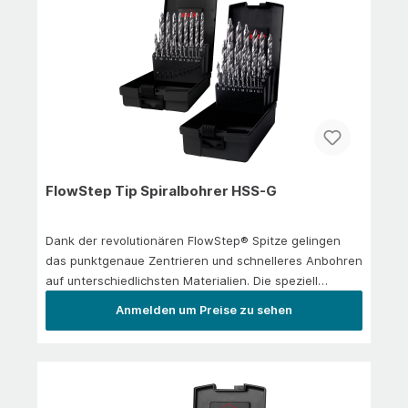
FlowStep Tip Spiralbohrer HSS-G
Dank der revolutionären FlowStep® Spitze gelingen
das punktgenaue Zentrieren und schnelleres Anbohren
auf unterschiedlichsten Materialien. Die speziell
entwickelte einzigartige Schneidengeometrie führt
Anmelden um Preise zu sehen
durch ihre sanften Stufenübergänge zu einem
wesentlich leichtgängigeren und ruhigeren
Bohrvorgang, der die Bearbeitungszeit signifikant
reduziert und das Bohrergebnis deutlich verbessert.Die
FlowStep® Technologie reduziert die auftretenden