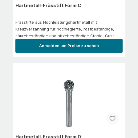
Hartmetall-Frässtift Form C
Frässtifte aus Hochleistungshartmetall mit
Kreuzverzahnung für hochlegierte, rostbeständige,
säurebeständige und hitzebeständige Stähle, Guss
und Kunststoffe. Zum Kantenbrechen, Verputzen, zur
Anmelden um Preise zu sehen
Schweißnahtbearbeitung und
Flächenbearbeitung.Anwendung/EinsatzIn der
Hauptanwendung: Stahl 1.300 N/mm² | rostfreier Stahl
| Messing | Gusseisen | Titan legiert
Hartmetall-Frässtift Form D