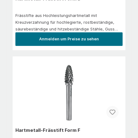
Frässtifte aus Hochleistungshartmetall mit
Kreuzverzahnung für hochlegierte, rostbeständige,
säurebeständige und hitzebeständige Stähle, Guss
und Kunststoffe. Zum Kantenbrechen, Verputzen, zur
Anmelden um Preise zu sehen
Schweißnahtbearbeitung und
Flächenbearbeitung.Anwendung/EinsatzIn der
Hauptanwendung: Stahl 1.300 N/mm² | rostfreier Stahl
| Messing | Gusseisen | Titan legiert
Hartmetall-Frässtift Form F