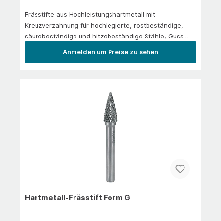
Frässtifte aus Hochleistungshartmetall mit
Kreuzverzahnung für hochlegierte, rostbeständige,
säurebeständige und hitzebeständige Stähle, Guss
und Kunststoffe. Zum Kantenbrechen, Verputzen, zur
Anmelden um Preise zu sehen
Schweißnahtbearbeitung und
Flächenbearbeitung.Anwendung/EinsatzIn der
Hauptanwendung: Stahl 1.300 N/mm² | rostfreier Stahl
| Messing | Gusseisen | Titan legiert
Hartmetall-Frässtift Form G