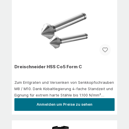
besonders bei Metallen erhöht. Geeignet für unlegierte
und legierte Stähle (bis 1.000 N/mm2 Festigkeit),
hochchromlegierte Stähle wie VA, rost- und säure
beständige Stähle, Bunt- und
Leichtmetalle.Anwendung/EinsatzNicht für den
Schlagbohrbetrieb geeignetMit leichtem und
gleichmäßigen Anpreßdruck
anbohrenPendelbewegungen
vermeidenDrehzahltabelle beachtenKühlmittel
verwenden
Dreischneider HSS Co5 Form C
Zum Entgraten und Versenken von Senkkopfschrauben
M8 / M10. Dank Kobaltlegierung 4-fache Standzeit und
Eignung für extrem harte Stähle bis 1.100 N/mm²
Festigkeit.Anwendung/EinsatzIn der Hauptanwendung:
Anmelden um Preise zu sehen
Stahl 1.100 N/mm² | rostfreier Stahl | Aluminium |
Messing | KunststoffeIn der Nebenanwendung: Bronze
| Gusseisen