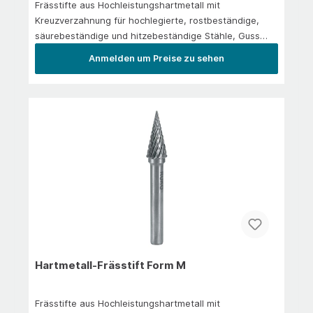
Frässtifte aus Hochleistungshartmetall mit
Kreuzverzahnung für hochlegierte, rostbeständige,
säurebeständige und hitzebeständige Stähle, Guss
und Kunststoffe. Zum Kantenbrechen, Verputzen, zur
Anmelden um Preise zu sehen
Schweißnahtbearbeitung und
Flächenbearbeitung.Anwendung/EinsatzIn der
Hauptanwendung: Stahl 1.300 N/mm² | rostfreier Stahl
| Messing | Gusseisen | Titan legiert
Hartmetall-Frässtift Form M
Frässtifte aus Hochleistungshartmetall mit