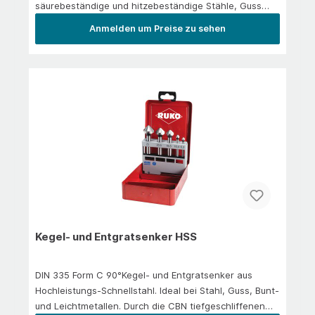
säurebeständige und hitzebeständige Stähle, Guss
und Kunststoffe. Zum Kantenbrechen, Verputzen, zur
Anmelden um Preise zu sehen
Schweißnahtbearbeitung und
Flächenbearbeitung.Anwendung/EinsatzIn der
Hauptanwendung: Stahl 1.300 N/mm² | rostfreier Stahl
| Messing | Gusseisen | Titan legiert
Kegel- und Entgratsenker HSS
DIN 335 Form C 90°Kegel- und Entgratsenker aus
Hochleistungs-Schnellstahl. Ideal bei Stahl, Guss, Bunt-
und Leichtmetallen. Durch die CBN tiefgeschliffenen