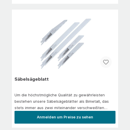
Bruchsicherheit und Lebensdauer.Anti-Rutsch-
SchaftSchlagfeste Box
Säbelsägeblatt
Um die höchstmögliche Qualität zu gewährleisten
bestehen unsere Säbelsägeblätter als Bimetall, das
stets immer aus zwei miteinander verschweißten
Metallen besteht. Die Kombination beider ermöglicht
Anmelden um Preise zu sehen
einen sehr harten Schneideteil (aus HSS- oder HSSE-
Stahl) und einen weicheren Grundkörperteil (aus HCS-