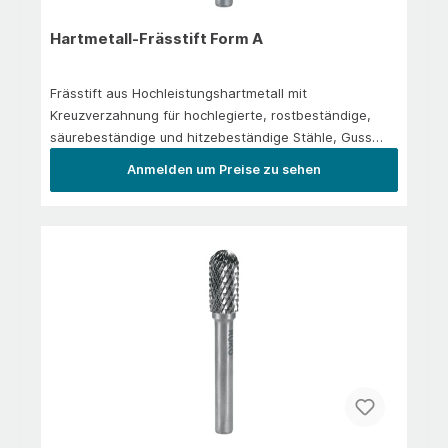
Hartmetall-Frässtift Form A
Frässtift aus Hochleistungshartmetall mit
Kreuzverzahnung für hochlegierte, rostbeständige,
säurebeständige und hitzebeständige Stähle, Guss
und Kunststoffe. Zum Kantenbrechen, Verputzen, zur
Anmelden um Preise zu sehen
Schweißnahtbearbeitung und
Flächenbearbeitung.Anwendung/EinsatzIn der
Hauptanwendung: Stahl 1.300 N/mm² | rostfreier Stahl
| Messing | Gusseisen | Titan legiert