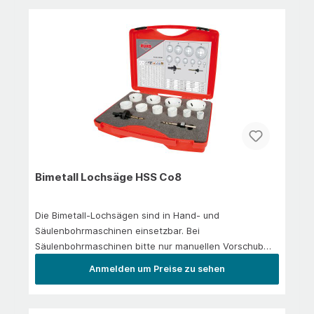
SpitzenwinkelZum Schlagbohren sowie drehend
verwendbar
Bimetall Lochsäge HSS Co8
Die Bimetall-Lochsägen sind in Hand- und
Säulenbohrmaschinen einsetzbar. Bei
Säulenbohrmaschinen bitte nur manuellen Vorschub
verwenden. Die Feinverzahnung ist besonders gut für
Anmelden um Preise zu sehen
Metalle geeignet. Sie sorgt für einen ruhigeren Lauf
und geringeren Kraftaufwand. Durch die geringere
Wärmeentwicklung beim Schneiden wird die Standzeit