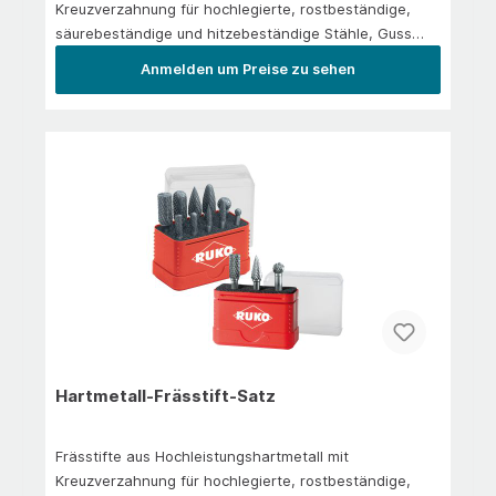
Kreuzverzahnung für hochlegierte, rostbeständige,
säurebeständige und hitzebeständige Stähle, Guss
und Kunststoffe. Zum Kantenbrechen, Verputzen, zur
Anmelden um Preise zu sehen
Schweißnahtbearbeitung und
Flächenbearbeitung.Anwendung/EinsatzIn der
Hauptanwendung: Stahl 1.300 N/mm² | rostfreier Stahl
| Messing | Gusseisen | Titan legiert
Hartmetall-Frässtift-Satz
Frässtifte aus Hochleistungshartmetall mit
Kreuzverzahnung für hochlegierte, rostbeständige,