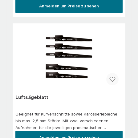
Spannuten sind die Schneiden absolut scharf. Zum
Anmelden um Preise zu sehen
grat- und ratterfreien ansenken, entgraten und
versenken. Beste Ergebnisse bei niedriger
Schnittgeschwindigkeit.Anwendung/EinsatzIn der
Hauptanwendung: Stahl 900 N/mm² | Aluminium |
Messing | KunststoffeIn der
Nebenanwendung:&nbsp;Bronze | Gusseisen
Luftsägeblatt
Geeignet für Kurvenschnitte sowie Karosseriebleche
bis max. 2,5 mm Stärke. Mit zwei verschiedenen
Aufnahmen für die jeweiligen pneumatischen
Karosseriesägen.
Anmelden um Preise zu sehen