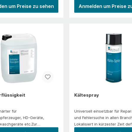
SchnelltrocknendBei
Augenblicken für eine klare Sic
en um Preise zu sehen
Anmelden um Preise z
ter Lagerung 3 Jahre
Hinterlässt keine Schlieren ode
ühabstand von ca. 20 cm
auf der Scheibe und verursach
Schäden auf Lacken, Gummis,
Kunststoffen oder
Gummioberflächen.DeFrost
Scheibenenteiser ist für den Ei
sowohl im Innen- als auch im
Außenbereich geeignet. Er tau
vereiste Scheiben sowie Schei
und reinigt diese gleichzeitig.M
Wiedervereisungsschutz aufgr
speziellen WirkstoffenWirksam 
Außentemperatur von −30 °CA
Auftauen von vereisten Türsch
rflüssigkeit
Kältespray
geeignetMehr Sicherheit durch
SichtGreift Lack, Kunststoff u
ärter für
Universell einsetzbar für Repa
nicht anAnwendung/EinsatzLo
pferzeuger, HD-Geräte,
und Fehlersuche in allen Branc
und Eis grob mit einem Handb
aschgeräte etc.Zur
Lokalisiert in kürzester Zeit de
Eiskratzer entfernen.DeFrost
ng von KesselsteinAuch bei
in elektronischen Anlagen. Idea