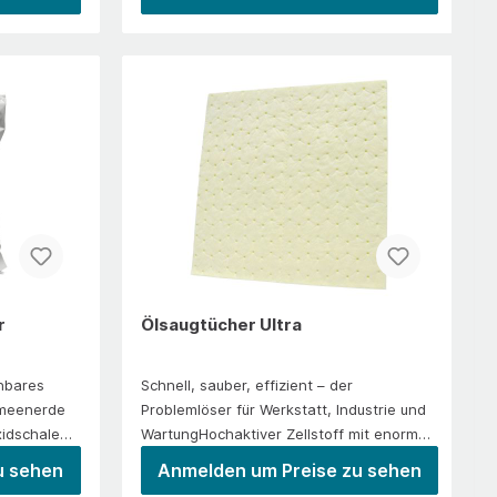
sicherer Kaltstart, auch bei niedrigen
ngsgefahr.
enes
Temperaturen oder langem Stillstand des
tungen oder
Motors.Schont Motor und BauteileNiedrige
erstoff
Zündtemperatur, höhe
zZieht auch
ZündenergieEinfaches Sprühen in
nn also auch
Vergaser oder Ansaugstutzen des
aub- und
LuftfiltersErhöht Zündfähigkeit bei Diesel-
tzt
und BenzinmotorenFür 2- / 4-Takt-
ter Druck
VerbrennungsmotorenAuch für
ntleeren und
Generatoren, Kettensägen und
eichlich
RasenmäherAnwendung/EinsatzGeeignet
 durch
für alle Benzin- und Dieselmotoren wie z.
n
B. bei Pkw, Lkw, Bussen, Traktoren,
n.
Motorrädern, Rasenmähern, Kettensägen,
r
Ölsaugtücher Ultra
Go-Karts, Bootsmotoren
usw.VerarbeitungDirekt in den Luftfilter
nbares
Schnell, sauber, effizient – der
oder in die Ansaugleitung sprühen und
tomeenerde
Problemlöser für Werkstatt, Industrie und
Motor sofort starten. Bei Benzinmotoren
oxidschalen
WartungHochaktiver Zellstoff mit enormer
nur leicht das Gaspedal betätigen. Bei
SaugkraftSaugfähig bis zum 22-fachen
Dieselmotoren ohne Vorglühen mit
u sehen
Anmelden um Preise zu sehen
ziell zur
seines GewichtsIdeal für schnelle
durchgetretenem Gaspedal starten. Bei