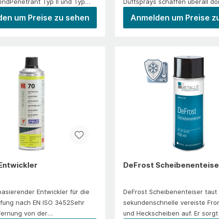
rendPenetrant Typ II und Typ
Duftsprays schaffen überall do
ichkeitsklasse 2 nach EN ISO
angenehme Duftatmosphäre, 
en um Preise zu sehen
Anmelden um Preise z
zeige rot und (UV) rot
unerwünschte Gerüche auftret
rendBei sachgerechter Lagerung
beseitigt werden
tbarGeeignet für alle Metalle,
sollen.Anwendung/EinsatzAIR
und Kunststoffe sind vorab zu
BREEZE&nbsp;eignet sich perfek
verschiedene Bereiche, darunt
Innenräume, Empfangshallen, H
Gastrobetriebe, Tierarztpraxen
Sportstätten, Fitnessstudios,
Bestattungsunternehmen, Pfle
Kläranlagen, Abwasserbetrieb
Kompostierwerke und viele wei
Bereiche.
 Entwickler
DeFrost Scheibenenteise
asierender Entwickler für die
DeFrost Scheibenenteiser taut 
üfung nach EN ISO 3452Sehr
sekundenschnelle vereiste Fron
tfernung von der
und Heckscheiben auf. Er sorgt