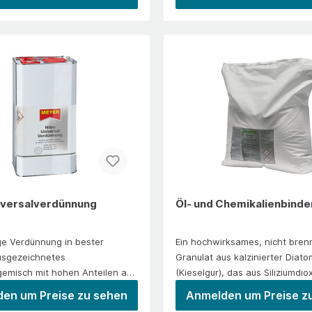
raturbeständig und nach dem
wässriger Lösung ein
Körperkontakt besteht Erfrieru
cht brennbar.Schnelles,
lebensmittelrechtlich zugelass
ges Auffinden von
Tensid. Nicht für Behälter, Lei
ldet dünne, unproblematische
Produkte geeignet, die mit Sau
nelle und sichere
gefüllt sind.Anwendung/Einsat
Fett- und
in feinste Toleranzen ein – ka
iAnwendung/EinsatzMotoren,
an sonst unzugänglichen Schr
Hydraulikleitungen, Maschinen,
Gewindeverbindungen eingese
umpen, Servolenkungen,
werdenVerarbeitungPrüfling un
en, Flüssigkeitsführende
setzen. Flüssigkeitsbehälter e
 Bremsleitungen,
mit Druckluft füllen. Wirkstoff r
äuche, Behälter,
aufsprühen. Undichtigkeit wird
algetriebe.Sämtliche Leckagen
Bläschenbildung sichtbar. Nur i
Öle, Benzine oder jegliche
senkrechter Position versprühe
iversalverdünnung
Öl- und Chemikalienbinde
ten austreten, werden
 und zuverlässig
e Verdünnung in bester
Ein hochwirksames, nicht bren
VerarbeitungDie zu prüfende
Ausgezeichnetes
Granulat aus kalzinierter Dia
nigen und anschließend Leck-
gemisch mit hohen Anteilen an
(Kieselgur), das aus Siliziumdi
prühen und abtrocknenlassen.
ern. Löst Neoprenkleber und
fossiler Kieselalgen gewonnen
er Maschinen in Gang setzen.
en um Preise zu sehen
Anmelden um Preise z
eren Rückstände. Entfernt Farb-
wird.&nbsp;Das Granulat ist spe
lver zeichnen sich die