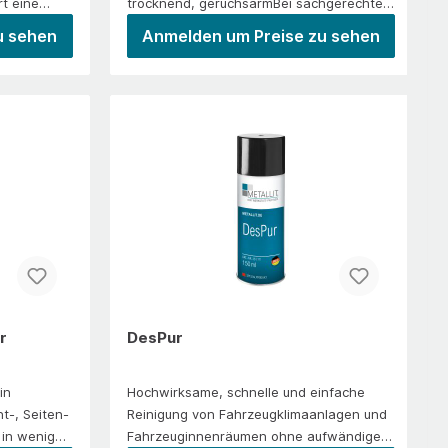
rt eine
trocknend, geruchsarmBei sachgerechter
wo
Lagerung 3 Jahre haltbarGeeignet für: alle
u sehen
Anmelden um Preise zu sehen
en oder
Metalle, Keramiken und Kunststoffe sind
vorab zu prüfen
t für
er Auto-
otel- und
,
geheime,
e,
tere
r
DesPur
in
Hochwirksame, schnelle und einfache
t-, Seiten-
Reinigung von Fahrzeugklimaanlagen und
 in wenigen
Fahrzeuginnenräumen ohne aufwändige