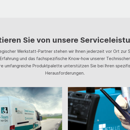
Tankstellen usw. Des Weiteren 
inbau bei jeder Witterung,
Temperatur von −50 °C schnell
gezielten Reinigung und Siche
oder Frost möglichReparierte
Wirkt bei normaler Eisbildung 
Straßen und Verkehrsflächen d
nd sofort wieder befahrbar und
erneuten Schneefall bis zu 3
Feuerwehr oder THW.Das Granu
ie Aushärtung ist abhängig von
Tage.&nbsp;Schnee &amp; Eisfr
gleichmäßig auf die betroffene 
ungstemperatur und der
gängige Bodenbeläge* wie Asp
gestreut, um die Flüssigkeit sch
g&nbsp;LösemittelfreiAnwendu
Pflastersteine oder Beton. Sc
tieren Sie von unsere Serviceleis
aufzunehmen und sicher zu bi
Reparaturen und
Eisfrei greift Oberflächen chem
Gebrauch ist das verbrauchte 
ngsarbeiten an Straßen,
an und ist dabei, anders als
tegischer Werkstatt-Partner stehen wir Ihnen jederzeit vor Ort zur S
ordnungsgemäß zu sammeln u
, Parkplätzen, Innenhöfen,
herkömmliches Salz, besonder
entsorgen.Nicht für Gewässer
Erfahrung und das fachspezifische Know-how unserer Technischen
en. Ausgleichen von
tierpfotenfreundlich.Anwendun
geeignet !LagerungDas Produk
re umfangreiche Produktpalette unterstützen Sie bei Ihren spezifi
rschieden. Herstellung von
eseitigt Schnee und Eis auf G
trocken gelagert werdenNicht 
Herausforderungen.
ffahrten und Rampen.
Parkplätzen, Eingangsbereiche
Einsatz in Gewässern
htreparaturen. Zur besseren
Einfahrten sowie Betriebs­höfe
geeignetEntsorgungVerunreini
rkeit sollte Reparaturasphalt
Materialverträglichkeit sicherzu
Bindemittel erfordert die gleic
gelagert
bitte vor der Anwendung an ei
sorgfältige Behandlung und La
arbeitungUntergrund von losen
unauffälligen Stelle testen (i
absorbierte SchadstoffeVerbr
len, stehendem Wasser, Eis,
bei Natursteinen).Wirkt bis −5
Bindemittel müssen schnell ent
hmutz und jeglichen
Schnee und Eis bis zu 3 Tage 
geeigneten Behältern gesamm
ln säubern. Reparaturasphalt
aufGute Haftung, auch an Sch
gesetzlicher Vorschriften besch
tergrund aufbringen und etwas
Haustiere im ausgestreuten Zu
ordnungsgemäß entsorgt wer