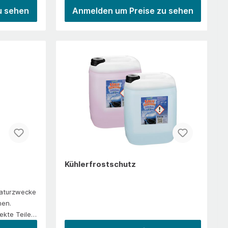
ht.
Demontagearbeiten.Beseitigung von
u sehen
Anmelden um Preise zu sehen
r Streifen
störenden Gerüchen, die sich in den
t keine
Lüftungskanälen der Klimaanlage bzw.im
Fahrzeuginneren bilden könnenEntfernt
üble Gerüche z. B. in SitzpolsternEntfernt
die Ursache von Infektionen und
nsatz
allergischen ReaktionenHinterlässt
angenehmen FrischeduftKeine
t mühelos
aufwändigen Demontagearbeiten am
nwerfer auf
Verdampfer und im Innenraum
it
nötigAnwendung/EinsatzFahrzeugaufberei
und von
tung, Kfz-Werkstätten, Autohäuser
bis zu einer
(Gebrauchtwagenverkauf), Baufahrzeuge
uch zum
und&nbsp;Baustellenwagen, Lkw,
lössern
landwirtschaftliche Fahrzeuge, Boote,
Kühlerfrostschutz
 klare
WohnmobileVerarbeitungDesPur kräftig
nd Gummi
schütteln, Klimaanlage einschalten,
raturzwecke
sen Schnee
Temperatur auf kalt stellen und Gebläse
hen.
esen oder
auf mittlerer Umluftstufe laufen
fekte Teile
lassen.&nbsp;DesPur in den
l für