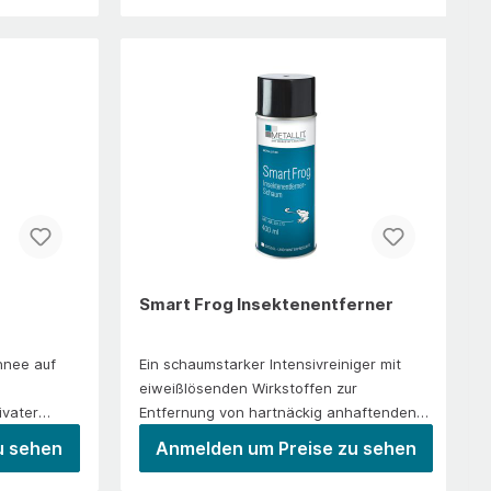
seitigung
Aufnahme kleinerer Chemikalien- und
tiefen Minustemperaturen nach der ersten
en wie
ÖlverschmutzungenAnwendung/EinsatzFür
Zündung nachsprühen bis der Motor „rund
Zusätzlich
schnelle Aufnahme kleinerer Chemikalien-
läuft“.
nicht
und Ölverschmutzungen.
e Brände
 als
;Nimmt Öle,
n, Laugen
flüssige
r Straßen-
orragend
gnetDEKRA
Smart Frog Insektenentferner
tter DWA-A
A-A 716-9
hnee auf
Ein schaumstarker Intensivreiniger mit
 Gruppe
eiweißlösenden Wirkstoffen zur
ellen
ivater
Entfernung von hartnäckig anhaftenden
n
he und
Insekten und von Vogelkot. Durch den
Chemikalien
u sehen
Anmelden um Preise zu sehen
iebetriebe.
standfesten Schaum erhöht sich die
en,
 einer
Einwirkzeit und damit die