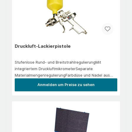
Druckluft-Lackierpistole
Stufenlose Rund- und BreitstrahlregulierungMit
integriertem DruckluftmikrometerSeparate
MaterialmengenregulierungFarbdüse und Nadel aus
EdelstahlInkl. Lacksieb und 0,6 l Kunststoff becher
Anmelden um Preise zu sehen
Düse: 1,4