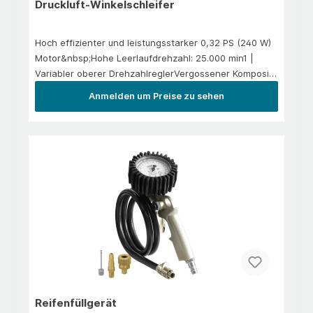
Druckluft-Winkelschleifer
Hoch effizienter und leistungsstarker 0,32 PS (240 W)
Motor&nbsp;Hohe Leerlaufdrehzahl: 25.000 min1 |
Variabler oberer DrehzahlreglerVergossener Komposit-
GriffAbluftführung hinten Luftverbrauch durchschn.:
Anmelden um Preise zu sehen
123,11 l/min Luftverbrauch kontin.: 246,23 l/min
Reifenfüllgerät