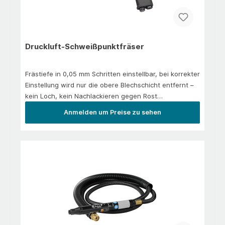
Druckluft-Schweißpunktfräser
Frästiefe in 0,05 mm Schritten einstellbar, bei korrekter
Einstellung wird nur die obere Blechschicht entfernt –
kein Loch, kein Nachlackieren gegen Rost
nötig&nbsp;Gegenhalter (75 mm Bügelweite) für
Anmelden um Preise zu sehen
reaktionsfreie Entfernung von
SchweißpunktenBügelkonstruktion leicht abnehmbar
für Arbeiten an engen und schwierigen StellenFräser
fährt bei Betätigung des Druckknopfes automatisch
(pneumatisch) nach vorn auf den starren
BügelInklusive Fräser Ø 8 mm