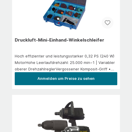
Druckluft-Mini-Einhand-Winkelschleifer
Hoch effizienter und leistungsstarker 0,32 PS (240 W)
MotorHohe Leerlaufdrehzahl: 25.000 min−1 | Variabler
oberer DrehzahlreglerVergossener Komposit-Griff •
Abluftführung hinten Lärmpegel LpA 80 db/A
Anmelden um Preise zu sehen