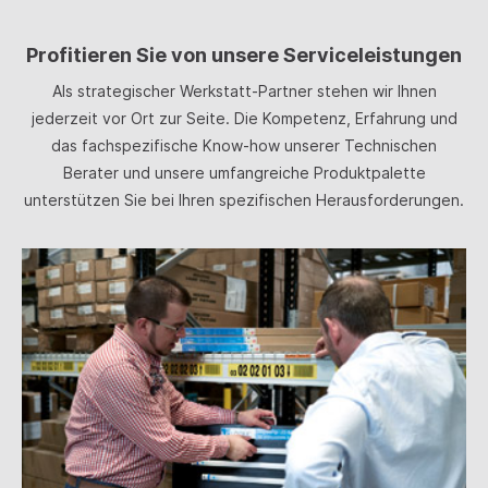
AlMg1SiCu&nbsp;|&nbsp;3.3555
AlMg5&nbsp;|&nbsp;3.3206 AlMgSi 0,5 3.4335
Profitieren Sie von unsere Serviceleistungen
lZn4,5Mg1&nbsp;|&nbsp;3.2315
AlMgSi&nbsp;|&nbsp;3.3210 AlMgSi
Als strategischer Werkstatt-Partner stehen wir Ihnen
0,7&nbsp;|&nbsp;3.3561 G-AlMg5
jederzeit vor Ort zur Seite. Die Kompetenz, Erfahrung und
das fachspezifische Know-how unserer Technischen
Berater und unsere umfangreiche Produktpalette
unterstützen Sie bei Ihren spezifischen Herausforderungen.