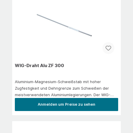
WIG-Draht Alu ZF 300
Aluminium-Magnesium-Schweißstab mit hoher
Zugfestigkeit und Dehngrenze zum Schweißen der
meistverwendeten Aluminiumlegierungen. Der WIG-
Draht Alu ZF 300 zeichnet sich durch ruhiges und
Anmelden um Preise zu sehen
gleichmäßiges Abtropfen des Drahtes aus. Der
Schweißdraht ist seewasserbeständig, wobei sich das
Schweißgut gut schleifen und polieren lässt.
Empfohlenes Schutzgas nach DIN 439: I1Auszug aus