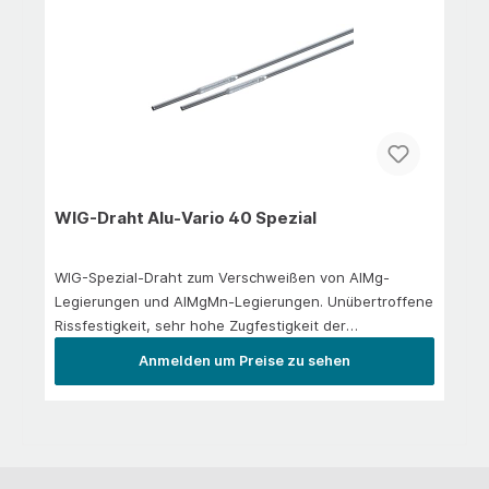
den GrundwerkstoffenAluminium-Magnesium-
Legierungen, z. B. 3.3547 AlMg4,5 Mn3.3535 AlMg3,
3.3555 AlMg5
WIG-Draht Alu-Vario 40 Spezial
WIG-Spezial-Draht zum Verschweißen von AlMg-
Legierungen und AlMgMn-Legierungen. Unübertroffene
Rissfestigkeit, sehr hohe Zugfestigkeit der
Schweißnähte. Wenig Verzug, sauberes Nahtbild.
Anmelden um Preise zu sehen
Empfohlenes Schutzgas nach DIN 439: I1.Auszug aus
den Grundwerkstoffen3.3315 AlMg1 | 1.3545
AlMg4Mn&nbsp;|&nbsp;3.3527 AlMg2Mn 0,8
3&nbsp;|&nbsp;3.535 AlMg3 1.3547
AlMg4,5Mn&nbsp;|&nbsp;3.3211