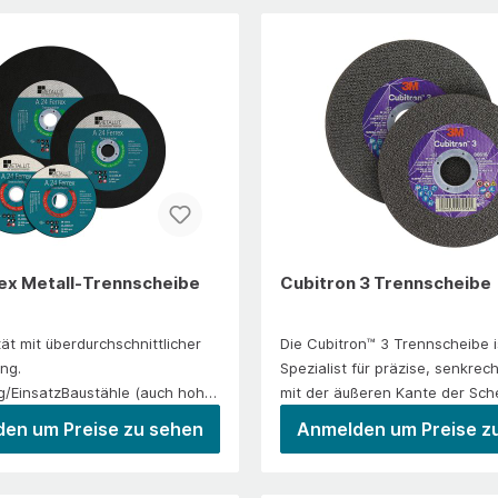
ex Metall-Trennscheibe
Cubitron 3 Trennscheibe
tät mit überdurchschnittlicher
Die Cubitron™ 3 Trennscheibe i
ng.
Spezialist für präzise, senkrec
/EinsatzBaustähle (auch hoher
mit der äußeren Kante der Sch
, Bleche, Normalstahl,
ihre fortschrittliche Technologi
en um Preise zu sehen
Anmelden um Preise z
onsstähle, Werkzeugstahl,
sie nicht nur die benötigte Arbe
sondern auch den benötigten 
 und ähnliche Legierungen.
optimierte präzisionsgeformte