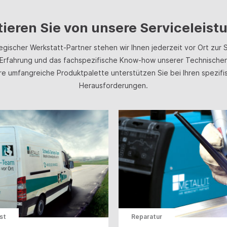
Schweißnähten zu Röntgenana
Serientrennarbeiten bei dünn
tieren Sie von unsere Serviceleis
Röhren.
tegischer Werkstatt-Partner stehen wir Ihnen jederzeit vor Ort zur S
Erfahrung und das fachspezifische Know-how unserer Technischen
re umfangreiche Produktpalette unterstützen Sie bei Ihren spezifi
Herausforderungen.
st
Reparatur