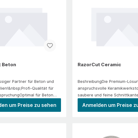
tung.EinsatzbereicheAnlagenba
- und
uEdelstahlverarbeitende
eländerbauMetallbauSchlosserei
 Beton
RazorCut Ceramic
ssiger Partner für Beton und
BeshreibungDie Premium-Lösung
ien!&nbsp;Profi-Qualität für
anspruchsvolle Keramikwerksto
pruchungOptimal für Beton
saubere und feine Schnittkant
erialienHohe Universalität und
harten OberflächenSehr hohe
en um Preise zu sehen
Anmelden um Preise z
dzeit12 mm Turbo-Segmente
Schnittfreudigkeit durch Turbo
 die Seitenreibung und
BelagTrocken und nass
n einen schnellen
einsetzbarBelaghöhe 7
sergeschweißtAnwendung/Einsa
mmGesintertAnwendung/Einsat
on, Altbeton, Waschbeton,
Keramik, Feinsteinzeug, Cotto,