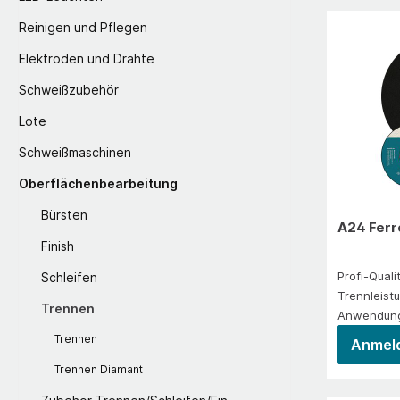
Reinigen und Pflegen
Elektroden und Drähte
Schweißzubehör
Lote
Schweißmaschinen
Oberflächenbearbeitung
Bürsten
A24 Ferr
Finish
Profi-Quali
Schleifen
Trennleistu
Trennen
Anwendung
Festigkeit)
Trennen
Anmeld
Konstrukti
Trennen Diamant
Stahlguss, Hartguss, Grauguss,
Sphäroguss