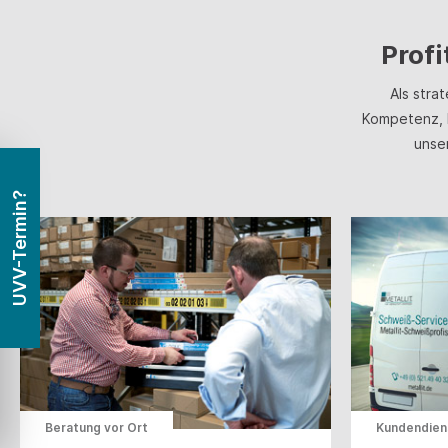
Profi
Als stra
Kompetenz, 
unse
UVV-Termin?
Beratung vor Ort
Kundendien