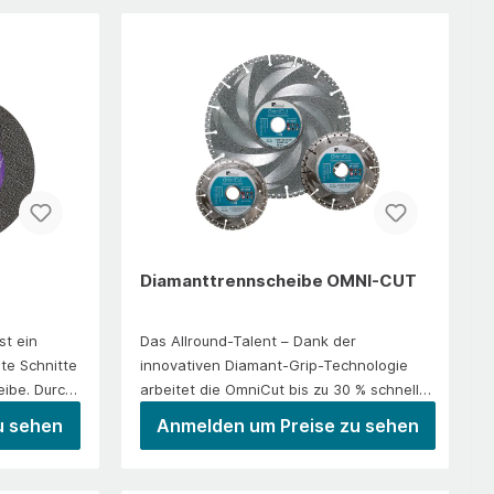
Diamanttrennscheibe OMNI-CUT
st ein
Das Allround-Talent – Dank der
hte Schnitte
innovativen Diamant-Grip-Technologie
eibe. Durch
arbeitet die OmniCut bis zu 30 % schneller
e reduziert
als herkömmliche Diamanttrennscheiben
u sehen
Anmelden um Preise zu sehen
itszeit,
und spart so Kraft und Zeit bei der Arbeit.
Druck.Das
Schneidet nahezu alle Materialien, kein
 Korn
zeitaufwendiger Scheibenwechsel