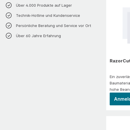
Instandhal
Über 4.000 Produkte auf Lager
uApparate
Behälterba
Technik-Hotline und Kundenservice
IndustrieG
Persönliche Beratung und Service vor Ort
Über 60 Jahre Erfahrung
RazorCut
Ein zuverlä
Baumaterial
hohe Beans
und Baumat
Anmeld
gute Stan
vermindern
ermögliche
SchnittLa
tzStahlbet