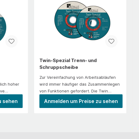
Twin-Spezial Trenn- und
Schruppscheibe
Zur Vereinfachung von Arbeitsabläufen
lich hoher
wird immer häufiger das Zusammenlegen
ive
von Funktionen gefordert. Die Twin
Spezial Trenn- und Schruppscheibe
u sehen
Anmelden um Preise zu sehen
satzTrenne
vereint zwei Eigenschaften: Schnelles
hen,
Trennen und Seitenschleifen in einem
ahl,
Arbeitsgang ohne Werkzeugwechsel!
. B.
Nach dem Trennen können Sie sofort
r und
entgraten, anfasen und verschleifen. Das
on
spart Rüstzeiten und somit