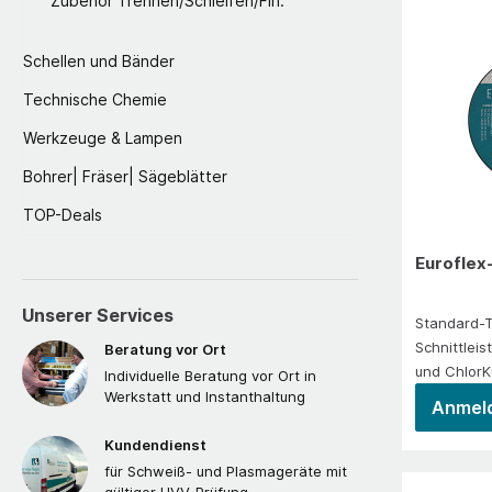
Zubehör Trennen/Schleifen/Fin.
Schweißnäh
etc.Einsat
Schellen und Bänder
und Behält
Technische Chemie
Werkzeuge & Lampen
Bohrer| Fräser| Sägeblätter
TOP-Deals
Euroflex
Unserer Services
Standard-T
Schnittleis
Beratung vor Ort
und ChlorK
Individuelle Beratung vor Ort in
Gratbildu
Werkstatt und Instanthaltung
Anmeld
Dünnwandig
Edelstahl.
Kundendienst
rate- und
für Schweiß- und Plasmageräte mit
Behälterba