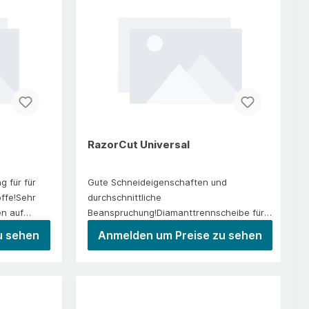
VerhältnisLasergeschweißtAnwendung/Ei
nsatzAsphalt, abrasive Materialien,
Frischbeton, Gasbeton
RazorCut Universal
 für für
Gute Schneideigenschaften und
ffe!Sehr
durchschnittliche
en auf
Beanspruchung!Diamanttrennscheibe für
mittlere Schneidarbeiten10 mm
u sehen
Anmelden um Preise zu sehen
-
SegmenthöheUniversell für weiches bis
mittelhartes
BaumaterialLasergeschweißtAnwendung/
zFliesen,
EinsatzBeton, Stahlbeton, mittelharter
 Marmor,
Klinker, allg. Baumaterial