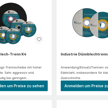
Schellen. Perfekt für präzise Sc
eländerbauMetallbauSchlosserei
Schnitt.Anwendung/EinsatzBe
einer Vielzahl metallischer Ko
geeignet für die Bearbeitung v
und säurebeständigen Stählen
StahlHochlegierten und hochf
StählenGehärteten
StählenEinsatzbereicheEdelsta
ende IndustrieGeländerbau
lech-Trenn K4
Industrie Dünnblechtren
ngs-Trennscheibe mit hoher
Anwendung/EinsatzTrennen vo
te. Sehr aggressiv und
Edelstahl, insbesondere für kle
udig bei geringem
Querschnitte.
rbrauch.Anwendung/EinsatzBea
en um Preise zu sehen
Anmelden um Preise z
und Trennen von dünnwandigem
stahl, Aluminium, Messing,
 Zuschnittarbeiten in
ung, Montage- und