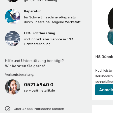
gültiger UVV-Prüfung
IndustrieG
Reparatur
für Schweißmaschinen-Reparatur
durch unsere hauseigene Werkstatt
LED-Lichtberatung
und individueller Service mit 3D-
Lichtberechnung
HS Dünnb
Hilfe und Unterstützung benötigt?
Wir beraten Sie gerne!
Hochleistu
Verkaufsberatung:
Korunddich
schneidfre
0521 4940 0
Materialve
Anmeld
service@metallit.de
rbeitung 
Stahl, Edel
Kupfer, Kunststoffen.
Über 45.000 zufriedene Kunden
der Fertig