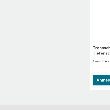
mittelhart
Baumateria
Trennsch
Tiefensc
1 mm Trenn
Anmeld