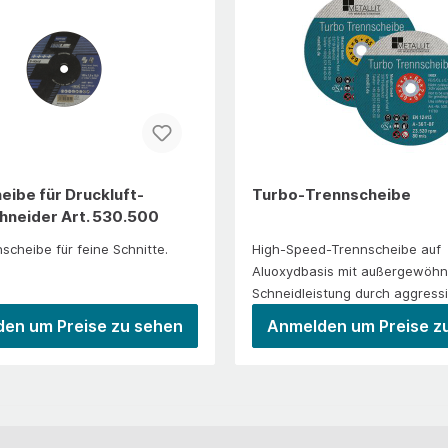
e Dachpfannen, allg.
glasierte Klinker
l
eibe für Druckluft-
Turbo-Trennscheibe
hneider Art. 530.500
scheibe für feine Schnitte.
High-Speed-Trennscheibe auf
Aluoxydbasis mit außergewöhn
Schneidleistung durch aggress
Zerspanung im
en um Preise zu sehen
Anmelden um Preise z
Trennvorgang.Anwendung/Ein
n von Stahl, HSS-Stählen, Blec
Hartmetallen, Aluminium, Edelst
Kunststoffen. Zuschnarbeiten, z
Aluminiumzuschnitte, Reparatu
Instandhaltung. Ausschleifen v