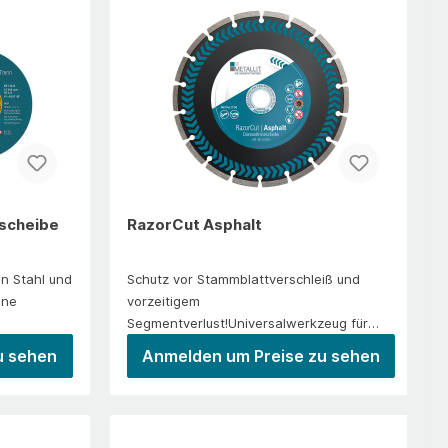
hnitte in
geschnitten werden müssen, z. B.
sonders
Aluminiumzuschnitte, Reparatur und
mponenten.
Heizungs- und Anlagenbau,
on:Rost-
Instandhaltung. Ausschleifen von
Sanitärinstallationen, Hoch-, Tief-,
Hardox-
Schweißnähten zu Röntgenanalysen.
Montage- und Trockenbau,
esten
Serientrennarbeiten bei dünnwandigen
Elektroinstallationen, Garten- und
Röhren.EinsatzbereicheAnlagenbauAppar
Landschaftsbau sowie im Bereich der
hlverarbeit
ate- und
Bedachungstechnik.Einsetzbar im
BehälterbauEdelstahlverarbeitende
Trockenschnitt auf Benzintrennschleifern
IndustrieGeländerbauMetallbauSchlosserei
und Winkelschleifern.
nscheibe
RazorCut Asphalt
n Stahl und
Schutz vor Stammblattverschleiß und
ine
vorzeitigem
Segmentverlust!Universalwerkzeug für
Asphalt und abrasives
u sehen
Anmelden um Preise zu sehen
BaumaterialSchutzsegmente (verhindern
Hinterschliff und Segmentabriss)Gute
Schneidleistung bei durchschnittlicher
BeanspruchungGutes Preis-Leistungs-