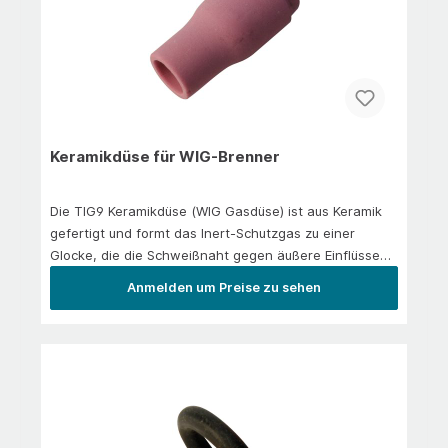
Keramikdüse für WIG-Brenner
Die TIG9 Keramikdüse (WIG Gasdüse) ist aus Keramik
gefertigt und formt das Inert-Schutzgas zu einer
Glocke, die die Schweißnaht gegen äußere Einflüsse
schützt.Geeignet für alle TIG9- oder SR9-Brenner.
Anmelden um Preise zu sehen
Welche Größe der TIG9 Keramikdüse ist die Richtige?
Für die unterschiedlichen Brennertypen existieren viele
verschiedene TIG9 Keramikdüsen. Die TIG9
Keramikdüse wird gesteckt. Passend zum
Anwendungfall können kürzere oder längere Düsen
sowie Düsen für das Arbeiten ohne oder mit Gaslinse
zum Einsatz kommen. Geht es um die passende Größe