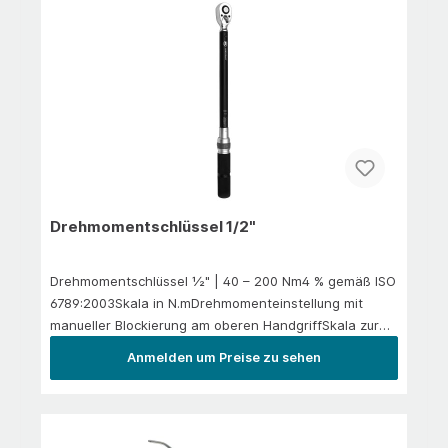
Drehmomentschlüssel 1/2"
Drehmomentschlüssel ½" | 40 – 200 Nm4 % gemäß ISO
6789:2003Skala in N.mDrehmomenteinstellung mit
manueller Blockierung am oberen HandgriffSkala zur
Feinjustierung: 1 N.mFühl- und hörbares Signal bei
Anmelden um Preise zu sehen
Erreichung des DrehmomentesGenauigkeit ± 4 %Ideal
geeignet nicht nur für den Pkw-Reifenwechsel,
sondern auch an Motorrädern, Quads und zur
Motoren- und GetriebeinstandhaltungenLieferung im