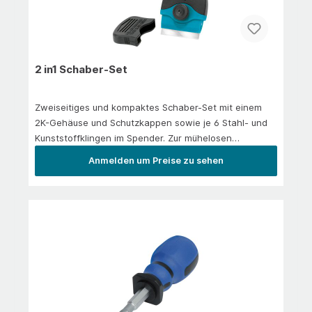
2 in1 Schaber-Set
Zweiseitiges und kompaktes Schaber-Set mit einem
2K-Gehäuse und Schutzkappen sowie je 6 Stahl- und
Kunststoffklingen im Spender. Zur mühelosen
Entfernung von Aufklebern, Etiketten, Farb- und
Anmelden um Preise zu sehen
Silikonresten, Kleber-, Teerresten oder
Verharzungen.Zwei Klingen in einem Werkzeug –
zeitsparende Anwendung auf nahezu jeder glatten
OberflächeErgonomisch geschwungenes und
handliches DesignAus hochwertigem
spritzgegossenem Kunststoff mit Gummi beschichteten
Griffelementen für optimalen Griff sowie die
notwendige StabilitätKlingenaufnahme mit seitlicher
Arretierung der Klinge vermeidet das Verrutschen der
Klinge im WerkzeugRändel-Schraubenfixierung