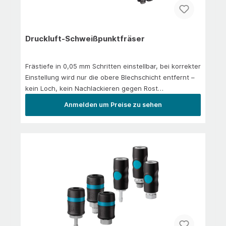
Druckluft-Schweißpunktfräser
Frästiefe in 0,05 mm Schritten einstellbar, bei korrekter
Einstellung wird nur die obere Blechschicht entfernt –
kein Loch, kein Nachlackieren gegen Rost
nötig&nbsp;Gegenhalter (75 mm Bügelweite) für
Anmelden um Preise zu sehen
reaktionsfreie Entfernung von
SchweißpunktenBügelkonstruktion leicht abnehmbar
für Arbeiten an engen und schwierigen StellenFräser
fährt bei Betätigung des Druckknopfes automatisch
(pneumatisch) nach vorn auf den starren
BügelInklusive Fräser Ø 8 mm