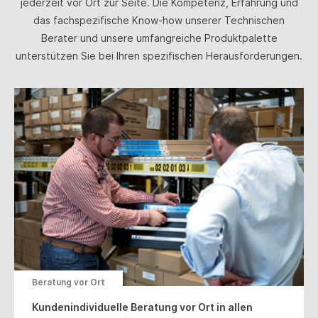
jederzeit vor Ort zur Seite. Die Kompetenz, Erfahrung und
Standard) und Profil&nbsp;ARO 210-Nippeln (NL-
das fachspezifische Know-how unserer Technischen
Standard) Profil&nbsp;ARO 210-Nippeln: Mit Druckknopf
Berater und unsere umfangreiche Produktpalette
zur Entriegelung&nbsp;
unterstützen Sie bei Ihren spezifischen Herausforderungen.
Beratung vor Ort
Kundenindividuelle Beratung vor Ort in allen