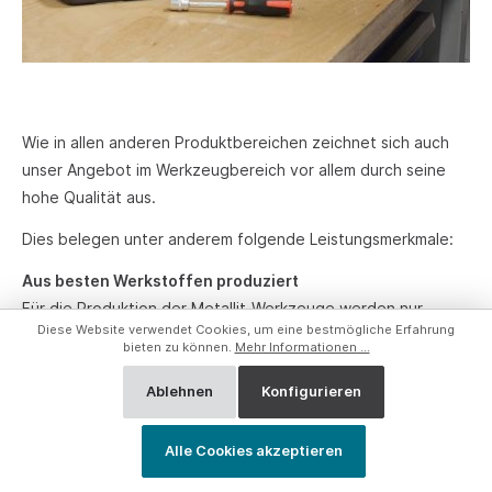
Wie in allen anderen Produktbereichen zeichnet sich auch
unser Angebot im Werkzeugbereich vor allem durch seine
hohe Qualität aus.
Dies belegen unter anderem folgende Leistungsmerkmale:
Aus besten Werkstoffen produziert
Für die Produktion der Metallit-Werkzeuge werden nur
Diese Website verwendet Cookies, um eine bestmögliche Erfahrung
hochwertigste Werkstoffe verarbeitet, um die
bieten zu können.
Mehr Informationen ...
professionellen Ansprüche unserer Kunden erfüllen zu
können.
Ablehnen
Konfigurieren
Geprüfte Qualität
Alle Cookies akzeptieren
Alle Metallit-Werkzeuge unterliegen strengsten Qualitäts-
und Sicherheitsprüfungen und werden darüber hinaus in