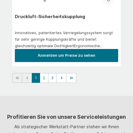
Druckluft-Sicherheitskupplung
Innovatives, patentiertes Verriegelungssystem sorgt
für sehr geringe Kupplungskräfte und bietet
gleichzeitig optimale DichtigkeitErgonomische
Bauweise erlaubt einfaches und leichtes Kuppeln und
Anmelden um Preise zu sehen
Entkuppeln – auch unter DruckEntkuppeln durch
entgegengesetzte Bewegungen vermeidet
ungewolltes AuslösenVerhindert gefährlichen
1
2
3
„Peitschenhieb-Effekt“ und erfüllt deshalb die
Sicherheitsnormen DIN EN 983 und ISO 4414Optimaler
Durchfluss: Nominal 1.470 l/min, maximal 1.920 l/min
(jeweils bei 6 bar)Keine Beeinflussung der Arbeit dank
geringem Gewicht von nur 63 gExtrem
widerstandsfähiges Kupplungsgehäuse aus
Profitieren Sie von unsere Serviceleistungen
energieabsorbierendem Verbundwerkstoff, der selbst
bei sensiblen Oberflächen problemlos einsetzbar
Als strategischer Werkstatt-Partner stehen wir Ihnen
ist&nbsp;Kompatibel zu NW 7,2- und NW 7,4-Nippeln (dt.