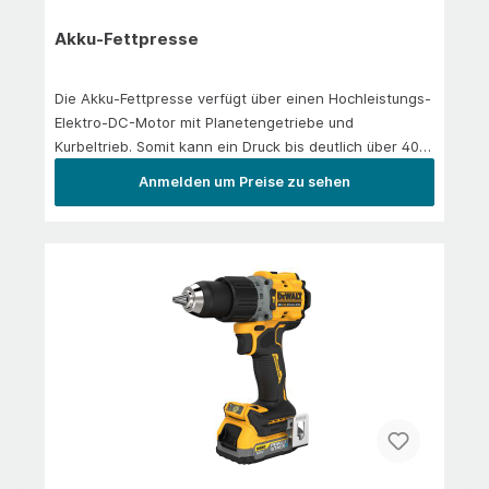
Akku-Fettpresse
Die Akku-Fettpresse verfügt über einen Hochleistungs-
Elektro-DC-Motor mit Planetengetriebe und
Kurbeltrieb. Somit kann ein Druck bis deutlich über 400
bar erzielt werden. Um Lagerschäden an Maschinen zu
Anmelden um Preise zu sehen
verhindern sind die Geräte mit einem elektronischen
Überlastschutz ausgestattet.Eine Fettpresse –
Geeignet für alle Kartuschen-Typen:400 g Lube-
Shuttle® Kartuschen400 g Standard-Kartusche (Pull-O
) DIN 1284500 g SchraubkartuschenZubehörLi-Ion Akku
18 V | 2,0 Ah (leistungsstarke Samsung-Zellen)Ladezeit
mit Schnell-Ladegerät ca. 60 minSchnell-Ladegerät mit
Überladeschutz 100 – 240 V AC | 50 – 60 Hz On/Off-LED
Kontrolllampen, Anschlusskabel 1,8 mHochdruck-
Gummipanzerschlauch 750 mm mit Greifmundstück R
⅛”Kartuschen-Adapter zur Verwendung von 500 g
Schraubkartuschen2 Standard Stahlschutzrohre für
400 g Kartuschen und 400 g Lube-Shuttle®