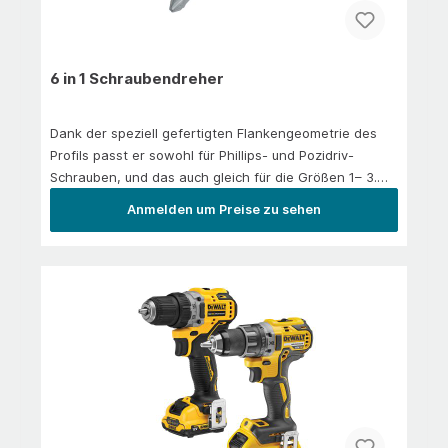
ermöglicht einen werkzeuglosen
KlingenwechselAnwendung/EinsatzFür nahezu alle
glatten und kratzempfindlichen Oberflächen wie
6 in 1 Schraubendreher
lackierte Oberflächen, Glas, Kunststoff, Plexiglas,
eloxierte Aluminium, Keramik, Emaille, NE-Metalle.
Dank der speziell gefertigten Flankengeometrie des
Profils passt er sowohl für Phillips- und Pozidriv-
Schrauben, und das auch gleich für die Größen 1– 3.
Somit ist die Suche nach dem passenden Kreuzschlitz-
Anmelden um Preise zu sehen
Schraubendreher ab sofort
überflüssig.Anwendung/EinsatzFür Arbeiten in engen
Platzverhältnissen.