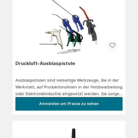
KofferLanglebigDie Zuverlässigkeit des Mechanismus
hält bis zu 25.000 Arbeitszyklen54 Zähne greifen im
Ratschenkopf, mit Schnellwechselsystem für
StecknüsseKomfortAluminum Handgriff resistent gegen
die meistgebräuchlichen Chemikalien in
WerkstättenKompaktFür schwer zugängliche Stellen
Druckluft-Ausblaspistole
Ausblaspistolen sind vielseitige Werkzeuge, die in der
Werkstatt, auf Produktionslinien in der Holzbearbeitung
oder Elektronikindustrie eingesetzt werden. Sie sorgen
für saubere Oberflächen, beschleunigen
Anmelden um Preise zu sehen
Trocknungsprozesse und entfernen effzient Späne,
Staub oder Verschmutzungen.