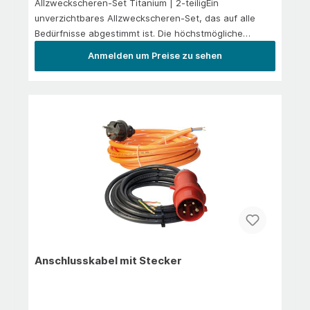
Allzweckscheren-Set Titanium | 2-teiligEin
unverzichtbares Allzweckscheren-Set, das auf alle
Bedürfnisse abgestimmt ist. Die höchstmögliche
Ergonomie, sowie ausgezeichnete Handhabung und
Anmelden um Preise zu sehen
beständige Schärfe runden das Set ab.Ergonomischer
2K-Griff in einem robusten und handlichen
DesignNachjustierbare Schneiden garantieren einen
konstanten Druck auf der gesamten
KlingenlängeRostfreie titanbeschichtete Klinge für
präzise SchneidergebnisseHohe LebensdauerFür
Rechts- und Linkshänder
Anschlusskabel mit Stecker