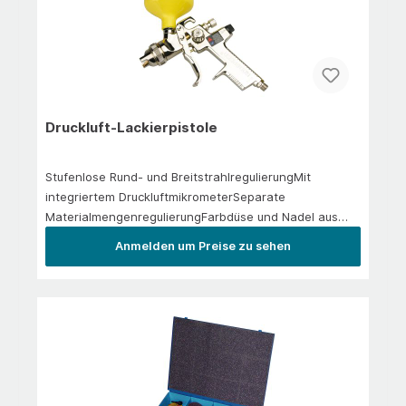
Druckluft-Lackierpistole
Stufenlose Rund- und BreitstrahlregulierungMit
integriertem DruckluftmikrometerSeparate
MaterialmengenregulierungFarbdüse und Nadel aus
EdelstahlInkl. Lacksieb und 0,6 l Kunststoff becher
Anmelden um Preise zu sehen
Düse: 1,4