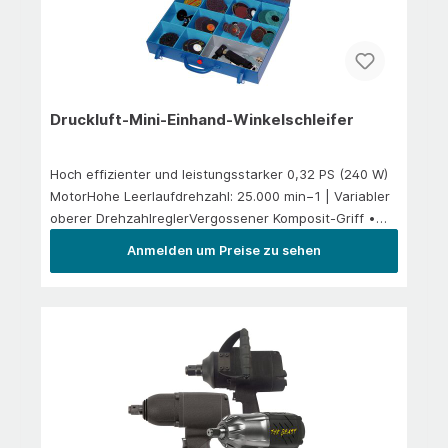
Druckluft-Mini-Einhand-Winkelschleifer
Hoch effizienter und leistungsstarker 0,32 PS (240 W)
MotorHohe Leerlaufdrehzahl: 25.000 min−1 | Variabler
oberer DrehzahlreglerVergossener Komposit-Griff •
Abluftführung hinten Lärmpegel LpA 80 db/A
Anmelden um Preise zu sehen