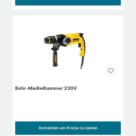
Torsions- und Zugfestigkeit sorgt für eine längere
(¼“) 4-Kant-Antrieb und Bits mit 6,3 (¼“) 6-Kant-
LebensdauerGesenkgeschmiedete Klingen aus Chrom-
AntriebVerschiebbare Hülse zum Wechseln zwischen
Molybdän-Stahl für größere Festigkeit und längere
Bit- und Steckschlüssel- Antrieb
HaltbarkeitAutomatische
SicherheitsverriegelungBequeme Griffe mit
rutschfestem Design und einer Öse zur bequemen
AufbewahrungAnwendung/EinsatzFür folgendes
Schnittmaterial:Kupfer: 1,5 mmStahl (Kaltgewalzt): 1,2
mmStahl (HRC-35): 0,8 mmRostfreier Stahl: 0,7 mm
Bohr-Meißelhammer 230V
Anmelden um Preise zu sehen